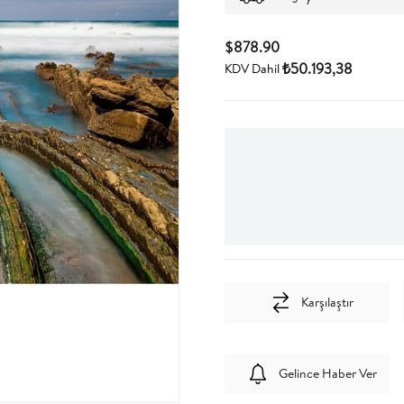
$878.90
₺50.193,38
KDV Dahil
Karşılaştır
Gelince Haber Ver