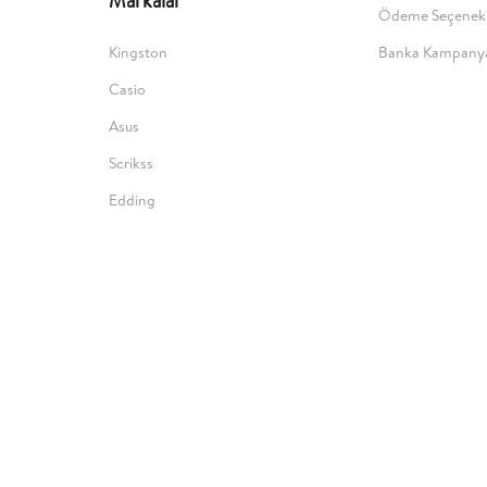
Markalar
Ödeme Seçenekl
Kingston
Banka Kampanya
Casio
Asus
Scrikss
Edding