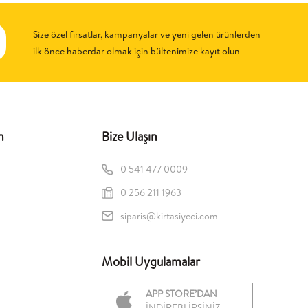
Size özel fırsatlar, kampanyalar ve yeni gelen ürünlerden
ilk önce haberdar olmak için bültenimize kayıt olun
n
Bize Ulaşın
0 541 477 0009
0 256 211 1963
siparis@kirtasiyeci.com
Mobil Uygulamalar
APP STORE’DAN
İNDİREBLİRSİNİZ