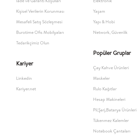
İade ve Garanti Koşulları
Elektronik
Kişisel Verilerin Korunması
Yaşam
Mesafeli Satış Sözleşmesi
Yapı & Hobi
Burotime Ofis Mobilyaları
Network, Güvenlik
Tedarikçimiz Olun
Popüler Gruplar
Kariyer
Çay Kahve Ürünleri
Linkedin
Maskeler
Kariyer.net
Rulo Kağıtlar
Hesap Makineleri
Pil,Şarj,Batarya Ürünleri
Tükenmez Kalemler
Notebook Çantaları