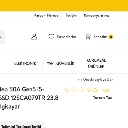
Kargom Nerede
İletişim
Kampanyalarımız
Favorilerim
Sepetim
0
KURUMSAL
ELEKTRONİK
YAPI, GÜVENLİK
ÜRÜNLER
< < Önceki Sayfaya Dön
Neo 50A Gen5 i5-
0.0
SSD 12SCA079TR 23.8
Yorum Yaz
gisayar
 Tahmini Teslimat Tarihi