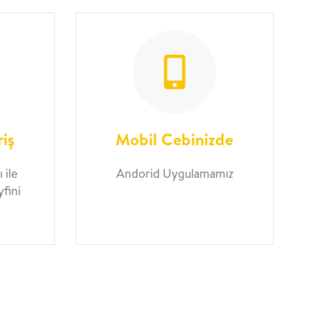
riş
Mobil Cebinizde
 ile
Andorid Uygulamamız
yfini