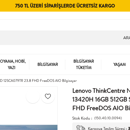
750 TL ÜZERI SIPARIŞLERDE ÜCRETSIZ KARGO
OYAMA, HOBİ,
BİLGİSAYAR
BİLGİSAYAR
YAŞAM
YAZI
TÜKETİM
SD 12SCA079TR 23.8 FHD FreeDOS AIO Bilgisayar
Lenovo ThinkCentre 
13420H 16GB 512GB 
FHD FreeDOS AIO Bil
Stok Kodu
(150.40.10.0094)
Kargoya Teslim Süresi
:
3