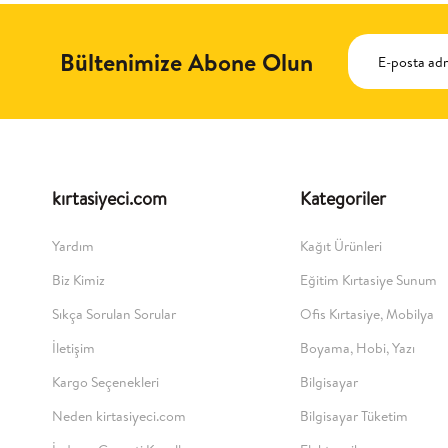
Bültenimize Abone Olun
kırtasiyeci.com
Kategoriler
Yardım
Kağıt Ürünleri
Biz Kimiz
Eğitim Kırtasiye Sunum
Sıkça Sorulan Sorular
Ofis Kırtasiye, Mobilya
İletişim
Boyama, Hobi, Yazı
Kargo Seçenekleri
Bilgisayar
Neden kirtasiyeci.com
Bilgisayar Tüketim