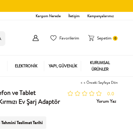
Kargom Nerede
İletişim
Kampanyalarımız
Favorilerim
Sepetim
0
KURUMSAL
ELEKTRONİK
YAPI, GÜVENLİK
ÜRÜNLER
< < Önceki Sayfaya Dön
efon ve Tablet
0.0
ırmızı Ev Şarj Adaptör
Yorum Yaz
 Tahmini Teslimat Tarihi