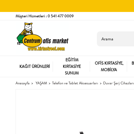
Müşteri Hizmetleri : 0 541 477 0009
EĞİTİM
OFİS KIRTASİYE,
B
KAĞIT ÜRÜNLERİ
KIRTASİYE
MOBİLYA
SUNUM
Anasayfa
YAŞAM
Telefon ve Tablet Aksesuarları
Duvar Şarj Cihazları