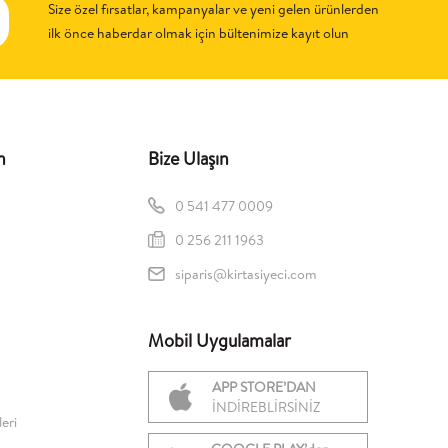
Size özel fırsatlar, kampanyalar ve yeni gelen ürünlerden
ilk önce haberdar olmak için bültenimize kayıt olun
n
Bize Ulaşın
0 541 477 0009
0 256 211 1963
siparis@kirtasiyeci.com
Mobil Uygulamalar
APP STORE’DAN
İNDİREBLİRSİNİZ
eri