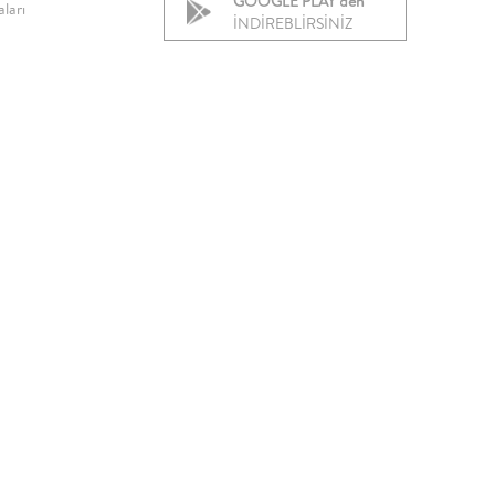
GOOGLE PLAY’den
ları
İNDİREBLİRSİNİZ