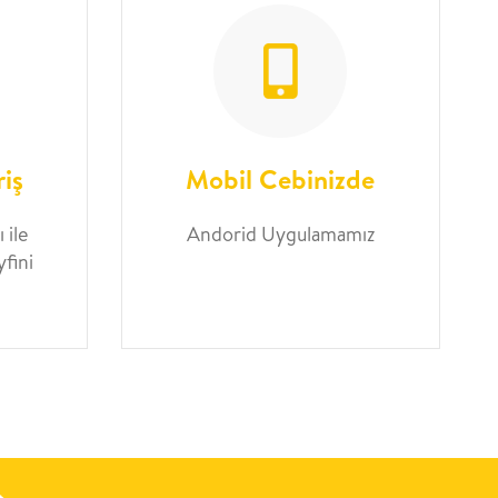
riş
Mobil Cebinizde
 ile
Andorid Uygulamamız
yfini