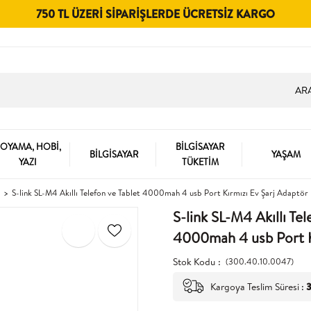
750 TL ÜZERI SIPARIŞLERDE ÜCRETSIZ KARGO
OYAMA, HOBİ,
BİLGİSAYAR
BİLGİSAYAR
YAŞAM
YAZI
TÜKETİM
S-link SL-M4 Akıllı Telefon ve Tablet 4000mah 4 usb Port Kırmızı Ev Şarj Adaptör
S-link SL-M4 Akıllı Tel
4000mah 4 usb Port K
Stok Kodu
(300.40.10.0047)
Kargoya Teslim Süresi
:
3