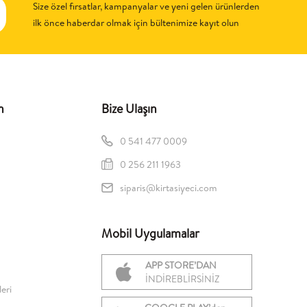
Size özel fırsatlar, kampanyalar ve yeni gelen ürünlerden
ilk önce haberdar olmak için bültenimize kayıt olun
n
Bize Ulaşın
0 541 477 0009
0 256 211 1963
siparis@kirtasiyeci.com
Mobil Uygulamalar
APP STORE’DAN
İNDİREBLİRSİNİZ
eri