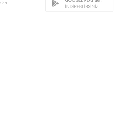
GOOGLE PLAY’den
ları
İNDİREBLİRSİNİZ