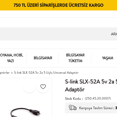
750 TL ÜZERI SIPARIŞLERDE ÜCRETSIZ KARGO
OYAMA, HOBİ,
BİLGİSAYAR
BİLGİSAYAR
YAŞAM
YAZI
TÜKETİM
aptörler
S-link SLX-52A 5v 2a 5 Uçlu Universal Adaptör
S-link SLX-52A 5v 2a 
Adaptör
Stok Kodu
(250.45.20.0007)
Kargoya Teslim Süresi
:
3