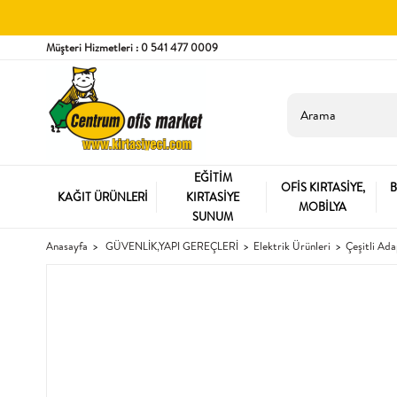
Müşteri Hizmetleri : 0 541 477 0009
EĞİTİM
OFİS KIRTASİYE,
B
KAĞIT ÜRÜNLERİ
KIRTASİYE
MOBİLYA
SUNUM
Anasayfa
GÜVENLİK,YAPI GEREÇLERİ
Elektrik Ürünleri
Çeşitli Ad