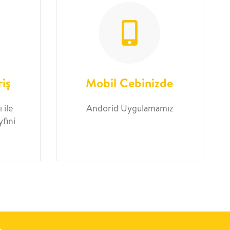
riş
Mobil Cebinizde
 ile
Andorid Uygulamamız
yfini