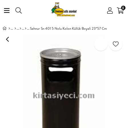
0
Sahnur Sn 401 5 Nolu Kolon Küllük Boyali 23*57 Cm