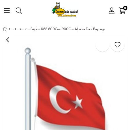
0
Seçkin 068 600Cmx900Cm Alpaka Türk Bayragi