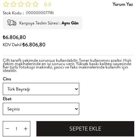
Yorum Yaz
0.0
Stok Kodu
(100000007718)
Kargoya Teslim Süresi
:
Aynı Gün
₺6.806,80
₺6.806,80
KDV Dahil
Çift taraflı çekimde sorunsuz kullanılabilir. Toner kullanımını azaltır. Hızlı
çekim makinelerinde en iyi sonucu verir. Yüksek baskı kalitesi sayesinde
her türlü fotokopi makinesi, yazıcı ve faks makinelerinde kullanım için
idealdir.
Cins
Ebat