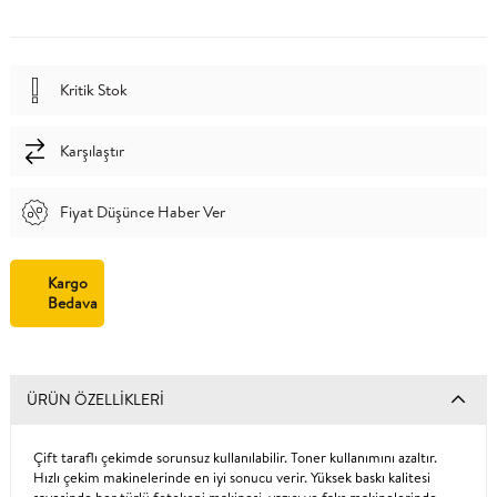
Kritik Stok
Karşılaştır
Fiyat Düşünce Haber Ver
Kargo
Bedava
ÜRÜN ÖZELLIKLERI
Çift taraflı çekimde sorunsuz kullanılabilir. Toner kullanımını azaltır.
Hızlı çekim makinelerinde en iyi sonucu verir. Yüksek baskı kalitesi
sayesinde her türlü fotokopi makinesi, yazıcı ve faks makinelerinde