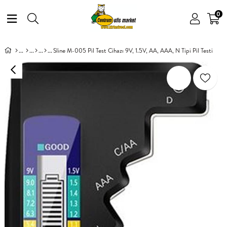
0
Sline M-005 Pil Test Cihazı 9V, 1.5V, AA, AAA, N Tipi Pil Testi