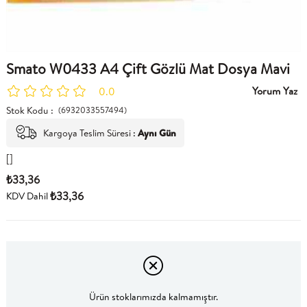
Smato W0433 A4 Çift Gözlü Mat Dosya Mavi
Yorum Yaz
0.0
Stok Kodu
(6932033557494)
Kargoya Teslim Süresi
:
Aynı Gün
[]
₺33,36
₺33,36
KDV Dahil
Ürün stoklarımızda kalmamıştır.