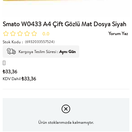
Smato W0433 A4 Çift Gözlü Mat Dosya Siyah
Yorum Yaz
0.0
Stok Kodu
(6932033557524)
Kargoya Teslim Süresi
:
Aynı Gün
[]
₺33,36
₺33,36
KDV Dahil
Ürün stoklarımızda kalmamıştır.