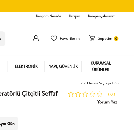
Kargom Nerede
İletişim
Kampanyalarımız
Favorilerim
Sepetim
0
KURUMSAL
ELEKTRONİK
YAPI, GÜVENLİK
ÜRÜNLER
< < Önceki Sayfaya Dön
törlü Çitçitli Seffaf
0.0
Yorum Yaz
ynı Gün