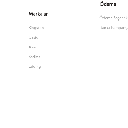
Ödeme
Markalar
Ödeme Seçenekl
Kingston
Banka Kampanya
Casio
Asus
Scrikss
Edding