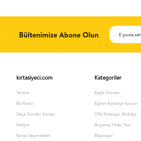
Bültenimize Abone Olun
kırtasiyeci.com
Kategoriler
Yardım
Kağıt Ürünleri
Biz Kimiz
Eğitim Kırtasiye Sunum
Sıkça Sorulan Sorular
Ofis Kırtasiye, Mobilya
İletişim
Boyama, Hobi, Yazı
Kargo Seçenekleri
Bilgisayar