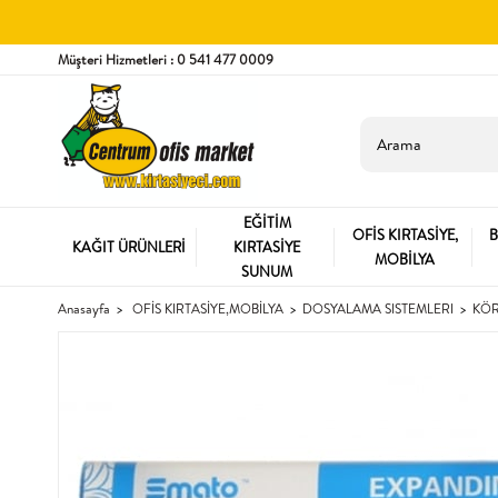
Müşteri Hizmetleri : 0 541 477 0009
EĞİTİM
OFİS KIRTASİYE,
B
KAĞIT ÜRÜNLERİ
KIRTASİYE
MOBİLYA
SUNUM
Anasayfa
OFİS KIRTASİYE,MOBİLYA
DOSYALAMA SISTEMLERI
KÖR