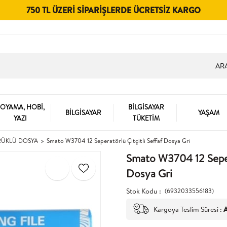
750 TL ÜZERI SIPARIŞLERDE ÜCRETSIZ KARGO
OYAMA, HOBİ,
BİLGİSAYAR
BİLGİSAYAR
YAŞAM
YAZI
TÜKETİM
ÜKLÜ DOSYA
Smato W3704 12 Seperatörlü Çitçitli Seffaf Dosya Gri
Smato W3704 12 Sepera
Dosya Gri
Stok Kodu
(6932033556183)
Kargoya Teslim Süresi
:
A