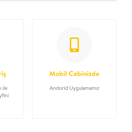
riş
Mobil Cebinizde
 ile
Andorid Uygulamamız
yfini