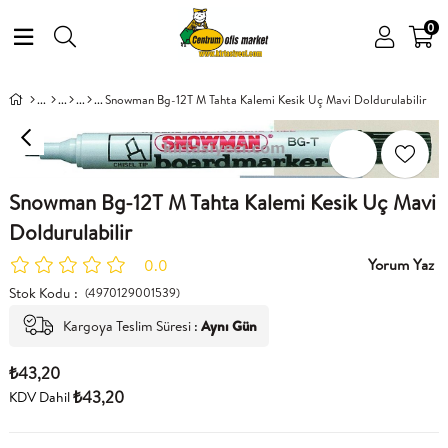
0
Snowman Bg-12T M Tahta Kalemi Kesik Uç Mavi Doldurulabilir
Snowman Bg-12T M Tahta Kalemi Kesik Uç Mavi
Doldurulabilir
Yorum Yaz
0.0
Stok Kodu
(4970129001539)
Kargoya Teslim Süresi
:
Aynı Gün
₺43,20
₺43,20
KDV Dahil