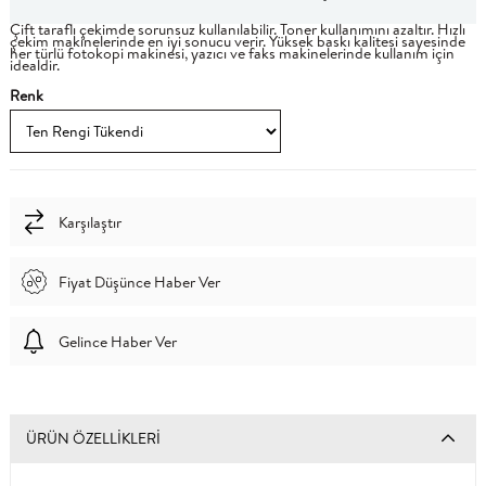
Çift taraflı çekimde sorunsuz kullanılabilir. Toner kullanımını azaltır. Hızlı
çekim makinelerinde en iyi sonucu verir. Yüksek baskı kalitesi sayesinde
her türlü fotokopi makinesi, yazıcı ve faks makinelerinde kullanım için
idealdir.
Renk
Karşılaştır
Fiyat Düşünce Haber Ver
Gelince Haber Ver
ÜRÜN ÖZELLIKLERI