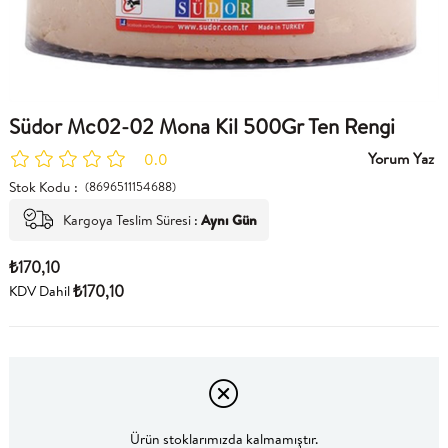
Südor Mc02-02 Mona Kil 500Gr Ten Rengi
Yorum Yaz
0.0
Stok Kodu
(8696511154688)
Kargoya Teslim Süresi
:
Aynı Gün
₺170,10
₺170,10
KDV Dahil
Ürün stoklarımızda kalmamıştır.