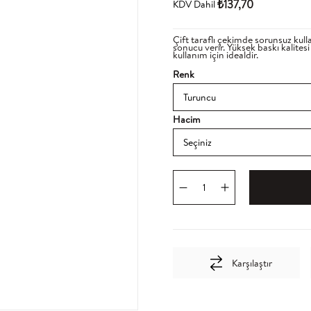
₺137,70
KDV Dahil
Çift taraflı çekimde sorunsuz kulla
sonucu verir. Yüksek baskı kalites
kullanım için idealdir.
Renk
Hacim
Karşılaştır