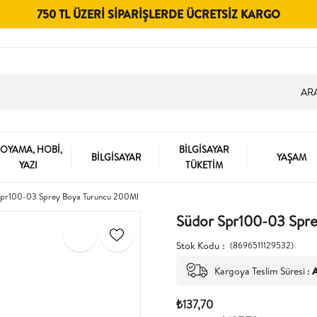
750 TL ÜZERI SIPARIŞLERDE ÜCRETSIZ KARGO
OYAMA, HOBİ,
BİLGİSAYAR
BİLGİSAYAR
YAŞAM
YAZI
TÜKETİM
Spr100-03 Sprey Boya Turuncu 200Ml
Südor Spr100-03 Spr
Stok Kodu
(8696511129532)
Kargoya Teslim Süresi
:
A
₺137,70