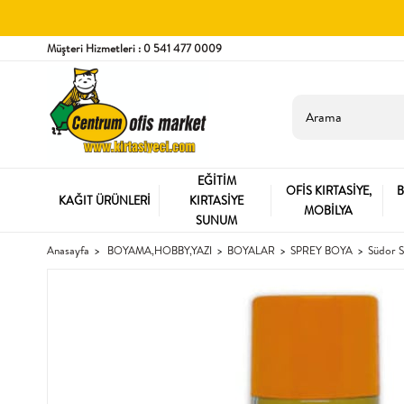
Müşteri Hizmetleri : 0 541 477 0009
EĞİTİM
OFİS KIRTASİYE,
B
KAĞIT ÜRÜNLERİ
KIRTASİYE
MOBİLYA
SUNUM
Anasayfa
BOYAMA,HOBBY,YAZI
BOYALAR
SPREY BOYA
Südor 