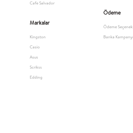
Cafe Salvador
Ödeme
Markalar
Ödeme Seçenekl
Kingston
Banka Kampanya
Casio
Asus
Scrikss
Edding