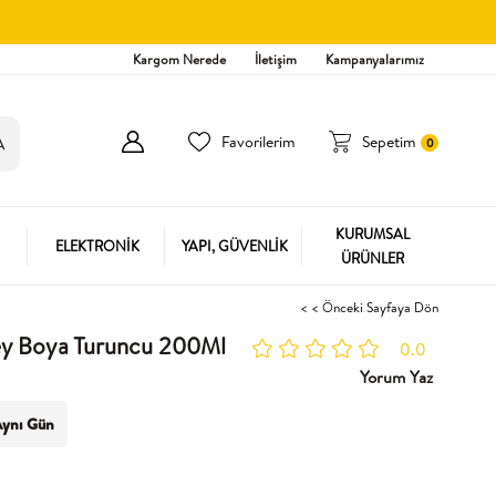
Kargom Nerede
İletişim
Kampanyalarımız
Favorilerim
Sepetim
0
KURUMSAL
ELEKTRONİK
YAPI, GÜVENLİK
ÜRÜNLER
< < Önceki Sayfaya Dön
ey Boya Turuncu 200Ml
0.0
Yorum Yaz
ynı Gün