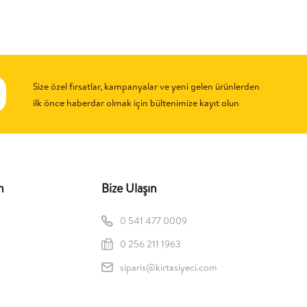
Size özel fırsatlar, kampanyalar ve yeni gelen ürünlerden
ilk önce haberdar olmak için bültenimize kayıt olun
n
Bize Ulaşın
0 541 477 0009
0 256 211 1963
siparis@kirtasiyeci.com