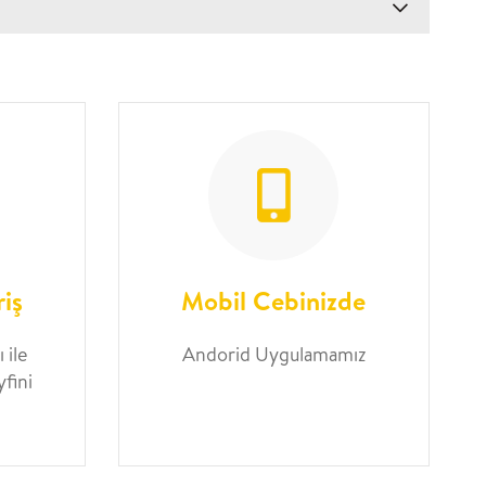
riş
Mobil Cebinizde
 ile
Andorid Uygulamamız
yfini