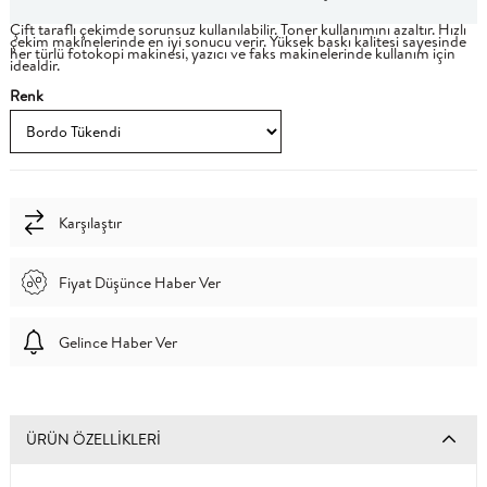
Çift taraflı çekimde sorunsuz kullanılabilir. Toner kullanımını azaltır. Hızlı
çekim makinelerinde en iyi sonucu verir. Yüksek baskı kalitesi sayesinde
her türlü fotokopi makinesi, yazıcı ve faks makinelerinde kullanım için
idealdir.
Renk
Karşılaştır
Fiyat Düşünce Haber Ver
Gelince Haber Ver
ÜRÜN ÖZELLIKLERI