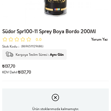
Südor Spr100-11 Sprey Boya Bordo 200Ml
Yorum Yaz
0.0
Stok Kodu
(8696511129686)
Kargoya Teslim Süresi
:
Aynı Gün
₺137,70
₺137,70
KDV Dahil
Ürün stoklarımızda kalmamıştır.