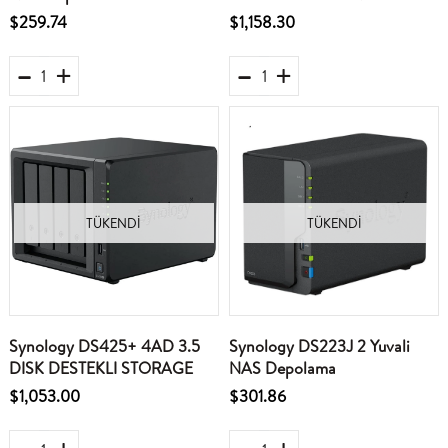
$259.74
$1,158.30
TÜKENDI
TÜKENDI
Synology DS425+ 4AD 3.5
Synology DS223J 2 Yuvali
DISK DESTEKLI STORAGE
NAS Depolama
$1,053.00
$301.86