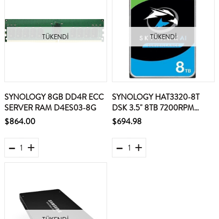
TÜKENDI
TÜKENDI
SYNOLOGY 8GB DD4R ECC
SYNOLOGY HAT3320-8T
SERVER RAM D4ES03-8G
DSK 3.5" 8TB 7200RPM
SATA6 260MB SİYAH
$864.00
$694.98