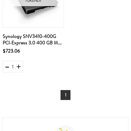
TÜKENDI
Synology SNV3410-400G
PCI-Express 3.0 400 GB M.2
SSD
$723.06
1