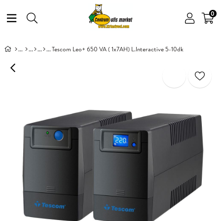
0
Tescom Leo+ 650 VA ( 1x7AH) L.Interactive 5-10dk