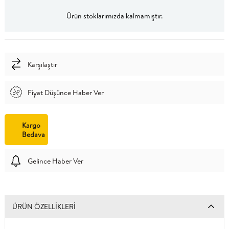
Ürün stoklarımızda kalmamıştır.
Karşılaştır
Fiyat Düşünce Haber Ver
Kargo
Bedava
Gelince Haber Ver
ÜRÜN ÖZELLIKLERI