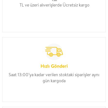
TL ve üzeri alıverişlerde Ücretsiz kargo
Hızlı Gönderi
Saat 13:00’ya kadar verilen stoktaki siparişler aynı
gün kargoda