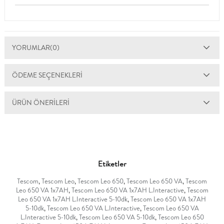
YORUMLAR
(0)
ÖDEME SEÇENEKLERI
ÜRÜN ÖNERILERI
Etiketler
Tescom
,
Tescom Leo
,
Tescom Leo 650
,
Tescom Leo 650 VA
,
Tescom
Leo 650 VA 1x7AH
,
Tescom Leo 650 VA 1x7AH L.Interactive
,
Tescom
Leo 650 VA 1x7AH L.Interactive 5-10dk
,
Tescom Leo 650 VA 1x7AH
5-10dk
,
Tescom Leo 650 VA L.Interactive
,
Tescom Leo 650 VA
L.Interactive 5-10dk
,
Tescom Leo 650 VA 5-10dk
,
Tescom Leo 650