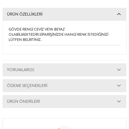
ÜRÜN ÖZELLIKLERI
GÖVDE RENGİ CEVİZ VEYA BEYAZ
OLABİLMEKTEDİR.SİPARİŞİNİZDE HANGİ RENK İSTEDİĞİNİZİ
LÜTFEN BELİRTİNİZ.
YORUMLAR
(0)
ÖDEME SEÇENEKLERI
ÜRÜN ÖNERILERI