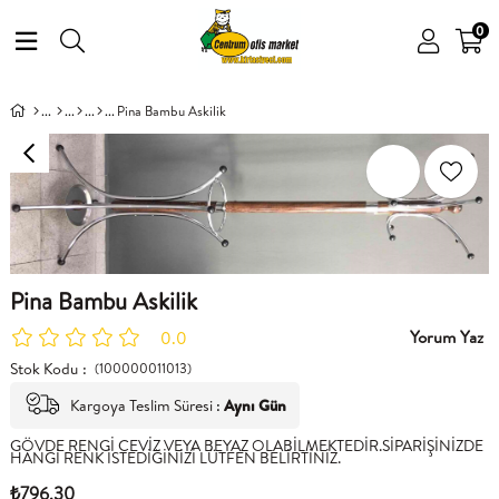
0
Pina Bambu Askilik
Pina Bambu Askilik
Yorum Yaz
0.0
Stok Kodu
(100000011013)
Kargoya Teslim Süresi
:
Aynı Gün
GÖVDE RENGİ CEVİZ VEYA BEYAZ OLABİLMEKTEDİR.SİPARİŞİNİZDE
HANGİ RENK İSTEDİĞİNİZİ LÜTFEN BELİRTİNİZ.
₺796,30