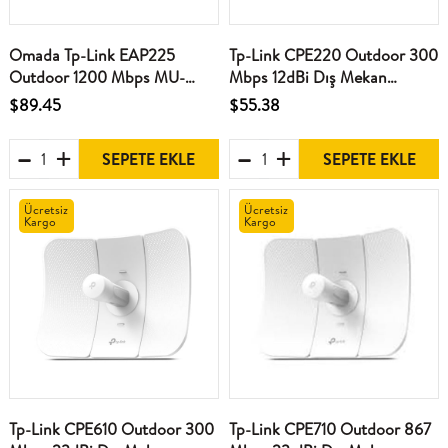
Omada Tp-Link EAP225
Tp-Link CPE220 Outdoor 300
Outdoor 1200 Mbps MU-
Mbps 12dBi Dış Mekan
MIMO Kablosuz Dış Mekan
Access Point
$89.45
$55.38
Access Point
SEPETE EKLE
SEPETE EKLE
Ücretsiz
Ücretsiz
Kargo
Kargo
Tp-Link CPE610 Outdoor 300
Tp-Link CPE710 Outdoor 867