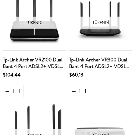
TÜKENDI
TÜKENDI
Tp-Link Archer VR2100 Dual
Tp-Link Archer VR300 Dual
Bant 4 Port ADSL2+-VDSL
Bant 4 Port ADSL2+-VDSL
Gigabit Fiber Modem AC2100
Modem AC1200
$104.44
$60.13