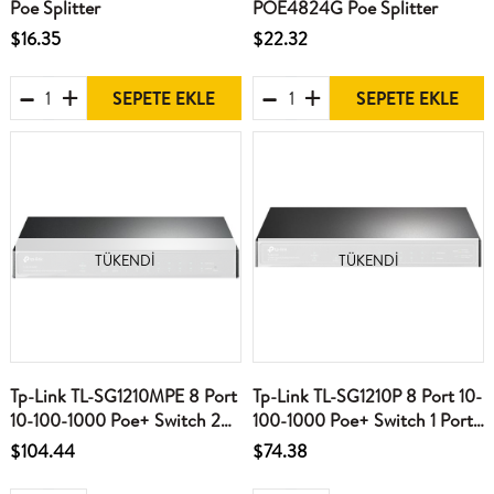
Poe Splitter
POE4824G Poe Splitter
$16.35
$22.32
SEPETE EKLE
SEPETE EKLE
TÜKENDI
TÜKENDI
Tp-Link TL-SG1210MPE 8 Port
Tp-Link TL-SG1210P 8 Port 10-
10-100-1000 Poe+ Switch 2
100-1000 Poe+ Switch 1 Port
Port 10-100-1000 Mbps 1 Port
SFP Çelik Kasa Rack Mount
$104.44
$74.38
SFP