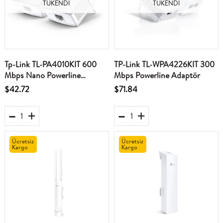
TÜKENDI
TÜKENDI
Tp-Link TL-PA4010KIT 600
TP-Link TL-WPA4226KIT 300
Mbps Nano Powerline
Mbps Powerline Adaptör
Adaptör
$42.72
$71.84
Ücretsiz
Ücretsiz
Kargo
Kargo