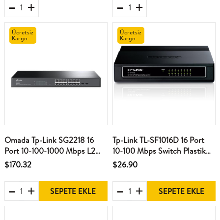
Ücretsiz
Ücretsiz
Kargo
Kargo
Omada Tp-Link SG2218 16
Tp-Link TL-SF1016D 16 Port
Port 10-100-1000 Mbps L2
10-100 Mbps Switch Plastik
Yönetilebilir Switch 2 SFP
Kasa
$170.32
$26.90
Port
SEPETE EKLE
SEPETE EKLE