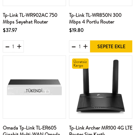
Tp-Link TL-WR902AC 750
Tp-Link TL-WR850N 300
Mbps Seyehat Router
Mbps 4 Portlu Router
$37.97
$19.80
SEPETE EKLE
Ücretsiz
Kargo
TÜKENDI
Omada Tp-Link TL-ER605
Tp-Link Archer MR100 4G LTE
Gigabit Multi-WAN Omada
Router Sim Kartlı