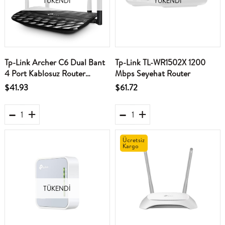
TÜKENDI
TÜKENDI
Tp-Link Archer C6 Dual Bant
Tp-Link TL-WR1502X 1200
4 Port Kablosuz Router
Mbps Seyehat Router
AC1200
$41.93
$61.72
Ücretsiz
Kargo
TÜKENDI