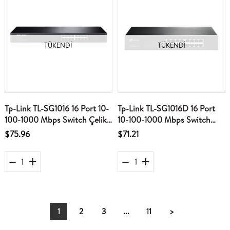
TÜKENDI
TÜKENDI
Tp-Link TL-SG1016 16 Port 10-
Tp-Link TL-SG1016D 16 Port
100-1000 Mbps Switch Çelik
10-100-1000 Mbps Switch
Kasa Rack Mount
Çelik Kasa Rack Mount
$75.96
$71.21
1
2
3
...
11
>