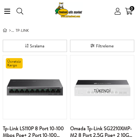
0
TP-LINK
Sıralama
Filtreleme
Ücretsiz
Kargo
TÜKENDI
Tp-Link LS110P 8 Port 10-100
Omada Tp-Link SG2210XMP-
Mbps Poe+ 2 Port 10-100
M2 8 Port 2.5G Poe+ 2 10G