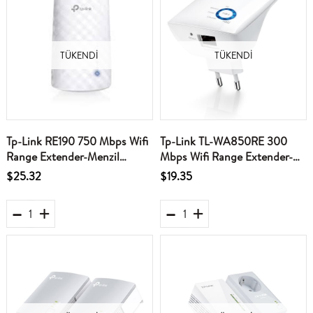
TÜKENDI
TÜKENDI
Tp-Link RE190 750 Mbps Wifi
Tp-Link TL-WA850RE 300
Range Extender-Menzil
Mbps Wifi Range Extender-
Genişletici AC750
Menzil Genişletici
$25.32
$19.35