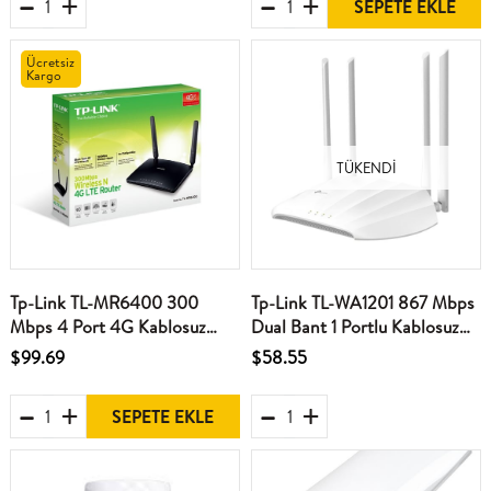
SEPETE EKLE
Ücretsiz
Kargo
TÜKENDI
Tp-Link TL-MR6400 300
Tp-Link TL-WA1201 867 Mbps
Mbps 4 Port 4G Kablosuz
Dual Bant 1 Portlu Kablosuz
Router Sim Kartlı
Access Point
$99.69
$58.55
SEPETE EKLE