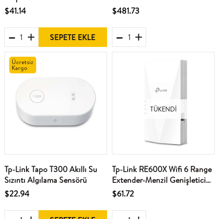
Uplink Switch Metal Kasa
SFP Yönetilebilir Switch
$41.14
$481.73
SEPETE EKLE
Ücretsiz
Kargo
TÜKENDI
Tp-Link Tapo T300 Akıllı Su
Tp-Link RE600X Wifi 6 Range
Sızıntı Algılama Sensörü
Extender-Menzil Genişletici
AX1800
$22.94
$61.72