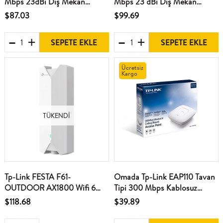
Mbps 23dBi Dış Mekan
Mbps 23 dBi Dış Mekan
Access Point
Access Point
$87.03
$99.69
SEPETE EKLE
SEPETE EKLE
Ücretsiz
Kargo
TÜKENDI
Tp-Link FESTA F61-
Omada Tp-Link EAP110 Tavan
OUTDOOR AX1800 Wifi 6
Tipi 300 Mbps Kablosuz
Kablosuz Dış Mekan Access
Access Point
$118.68
$39.89
Point