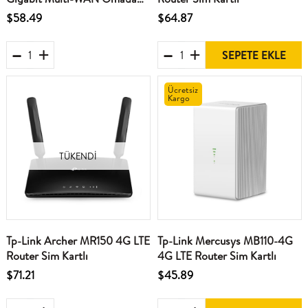
SDN VPN Router
$58.49
$64.87
SEPETE EKLE
Ücretsiz
Kargo
TÜKENDI
Tp-Link Archer MR150 4G LTE
Tp-Link Mercusys MB110-4G
Router Sim Kartlı
4G LTE Router Sim Kartlı
$71.21
$45.89