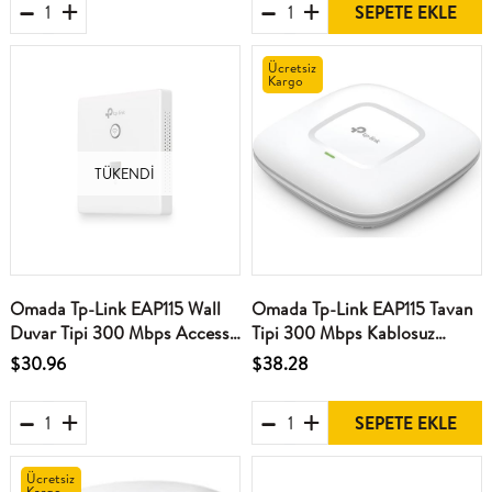
SEPETE EKLE
Ücretsiz
Kargo
TÜKENDI
Omada Tp-Link EAP115 Wall
Omada Tp-Link EAP115 Tavan
Duvar Tipi 300 Mbps Access
Tipi 300 Mbps Kablosuz
Point
Access Point
$30.96
$38.28
SEPETE EKLE
Ücretsiz
Kargo