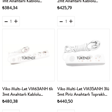
1mt Anahtarlı Kablolu
2mt Anahtarlı Kablolu
(90117601)
(90117602)
₺384,34
₺425,79
TÜKENDI
TÜKENDI
Viko Multı-Let VM63ANH 6lı
Viko Multi-Let VM35ANH 3lü
3mt Anahtarlı Kablolu
5mt Piriz Anahtarlı Topraklı
(90117603)
Kablolu
₺480,38
₺440,50