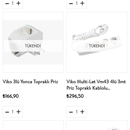
TÜKENDI
TÜKENDI
Viko 3lü Yonca Topraklı Priz
Viko Multi-Let Vm43 4lü 3mt
Priz Topraklı Kablolu
(90113403)
₺166,90
₺296,50