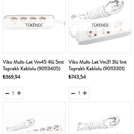
TÜKENDI
TÜKENDI
Viko Multı-Let Vm45 4lü 5mt
Viko Multı-Let Vm31 3lü 1mt
Topraklı Kablolu (90113405)
Topraklı Kablolu (90113301)
₺369,94
₺743,54