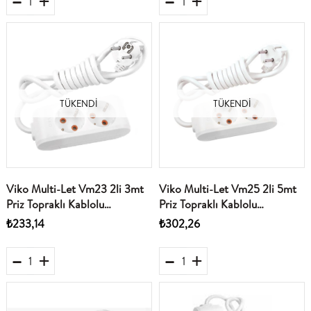
TÜKENDI
TÜKENDI
Viko Multi-Let Vm23 2li 3mt
Viko Multi-Let Vm25 2li 5mt
Priz Topraklı Kablolu
Priz Topraklı Kablolu
(90113203)
(90113205)
₺233,14
₺302,26