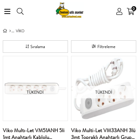
0
VİKO
Sıralama
Filtreleme
TÜKENDI
TÜKENDI
Viko Multı-Let VM51ANH 5li
Viko Multi-Let VM33ANH 3lü
1mt Anahtarlı Kablolu
3mt Topraklı Anahtarlı Grup