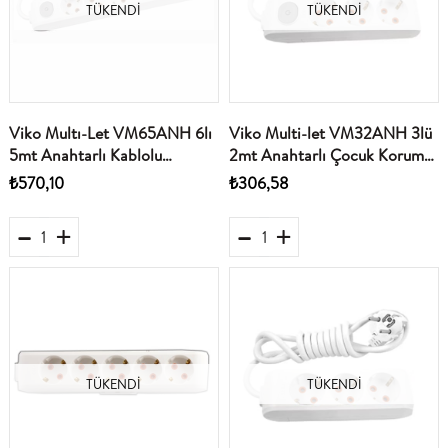
TÜKENDI
TÜKENDI
Viko Multı-Let VM65ANH 6lı
Viko Multi-let VM32ANH 3lü
5mt Anahtarlı Kablolu
2mt Anahtarlı Çocuk Koruma
(90117605)
90117302
₺570,10
₺306,58
TÜKENDI
TÜKENDI