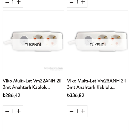
TÜKENDI
TÜKENDI
Viko Multı-Let Vm22ANH 2li
Viko Multı-Let Vm23ANH 2li
2mt Anahtarlı Kablolu
3mt Anahtarlı Kablolu
(90117202)
(90117203)
₺286,42
₺336,82