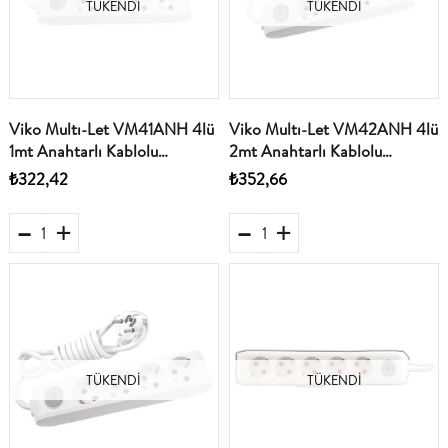
TÜKENDI
TÜKENDI
Viko Multı-Let VM41ANH 4lü
Viko Multı-Let VM42ANH 4lü
1mt Anahtarlı Kablolu
2mt Anahtarlı Kablolu
(90117401)
(90117402)
₺322,42
₺352,66
TÜKENDI
TÜKENDI