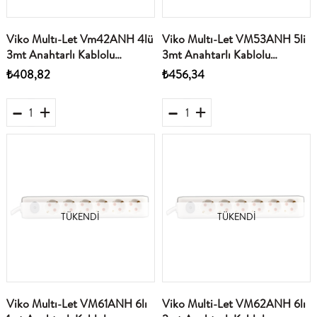
Viko Multı-Let Vm42ANH 4lü
Viko Multı-Let VM53ANH 5li
3mt Anahtarlı Kablolu
3mt Anahtarlı Kablolu
(90117403)
(90117503)
₺408,82
₺456,34
TÜKENDI
TÜKENDI
Viko Multı-Let VM61ANH 6lı
Viko Multi-Let VM62ANH 6lı