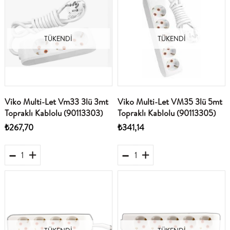
TÜKENDI
TÜKENDI
Viko Multi-Let Vm33 3lü 3mt
Viko Multi-Let VM35 3lü 5mt
Topraklı Kablolu (90113303)
Topraklı Kablolu (90113305)
₺267,70
₺341,14