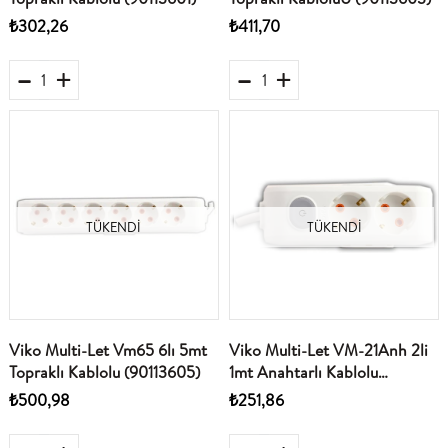
₺302,26
₺411,70
TÜKENDI
TÜKENDI
Viko Multi-Let Vm65 6lı 5mt
Viko Multi-Let VM-21Anh 2li
Topraklı Kablolu (90113605)
1mt Anahtarlı Kablolu
(90117201)
₺500,98
₺251,86