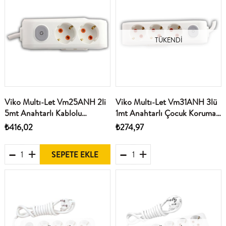
TÜKENDI
Viko Multı-Let Vm25ANH 2li
Viko Multı-Let Vm31ANH 3lü
5mt Anahtarlı Kablolu
1mt Anahtarlı Çocuk Korumalı
(90117205)
Priz (90117301)
₺416,02
₺274,97
SEPETE EKLE