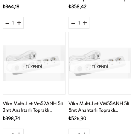
(90117501)
Priz 90117303
₺364,18
₺358,42
TÜKENDI
TÜKENDI
Viko Multı-Let Vm52ANH 5li
Viko Multi-Let VM55ANH 5li
2mt Anahtarlı Topraklı
5mt Anahtarlı Topraklı
Kablolu Çocuk Koruma
Kablolu(90117505)
₺398,74
₺526,90
90117502