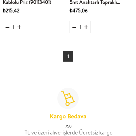
Kablolu Priz (90113401)
5mt Anahtarlı Topraklı
Kablolu Çocuk Koruma
₺215,42
₺475,06
1
Kargo Bedava
750
TL ve üzeri alıverişlerde Ücretsiz kargo