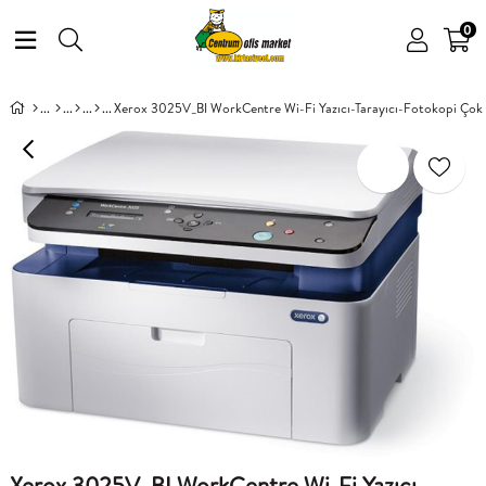
0
Xerox 3025V_BI WorkCentre Wi-Fi Yazıcı-Tarayıcı-Fotokopi Çok F
Xerox 3025V_BI WorkCentre Wi-Fi Yazıcı-