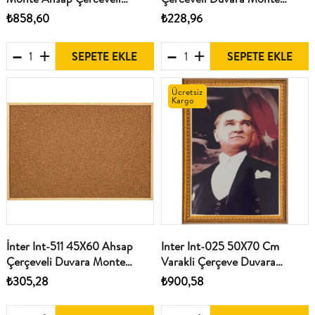
Mantar Pano
Mantar Pano
₺858,60
₺228,96
SEPETE EKLE
SEPETE EKLE
Ücretsiz
Kargo
İnter Int-511 45X60 Ahsap
Inter Int-025 50X70 Cm
Çerçeveli Duvara Monte
Varakli Çerçeve Duvara
Mantar Pano
Monte Atatürk Portresi
₺305,28
₺900,58