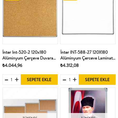
İnter Int-520-2 120x180
İnter INT-588-27 120X180
Alüminyum Çerçeve Duvara
Alüminyum Çerceve Laminat
Monte Mantar Pano
Yüzey Duvara Monte Yazi
₺4.044,96
₺4.312,08
Tahtası
SEPETE EKLE
SEPETE EKLE