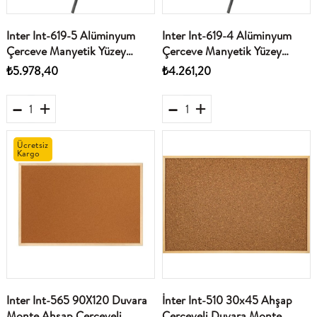
Inter Int-619-5 Alüminyum
Inter Int-619-4 Alüminyum
Çerceve Manyetik Yüzey
Çerceve Manyetik Yüzey
Teleskopik Ayakli Beyaz Yazi
Teleskopik Ayakli Yazi Tahtasi
₺5.978,40
₺4.261,20
Tahtasi 80X120
70X100
Ücretsiz
Kargo
Inter Int-565 90X120 Duvara
İnter Int-510 30x45 Ahşap
Monte Ahsap Çerceveli
Çerceveli Duvara Monte