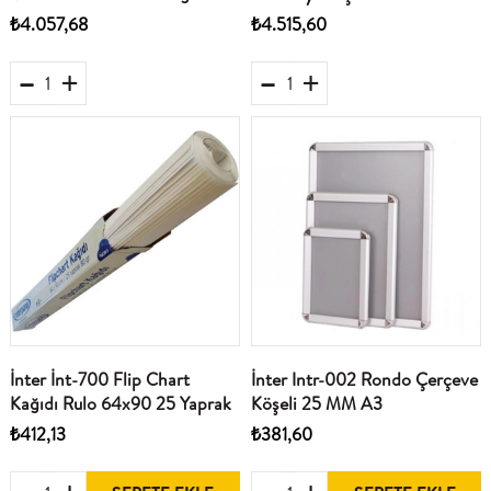
Çerçeve 120x140 Beyaz
Teleskopik Ayak Yazi Tahtasi
₺4.057,68
₺4.515,60
İnter İnt-700 Flip Chart
İnter Intr-002 Rondo Çerçeve
Kağıdı Rulo 64x90 25 Yaprak
Köşeli 25 MM A3
₺412,13
₺381,60