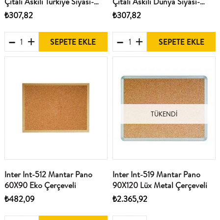
Çitali Askili Türkiye Siyasi-
Çitali Askili Dünya Siyasi-
Fiziki Harita
Fiziki Harita
₺307,82
₺307,82
SEPETE EKLE
SEPETE EKLE
TÜKENDI
Inter Int-512 Mantar Pano
Inter Int-519 Mantar Pano
60X90 Eko Çerçeveli
90X120 Lüx Metal Çerçeveli
₺482,09
₺2.365,92