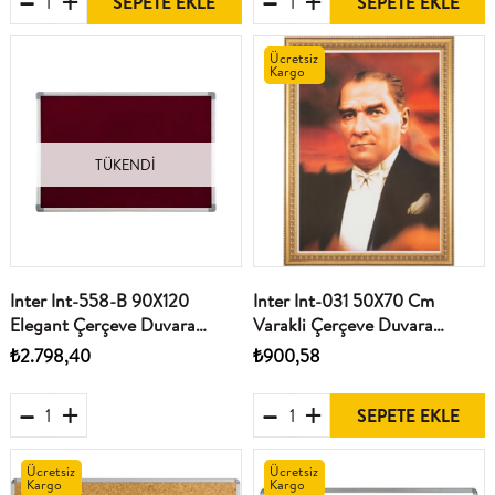
SEPETE EKLE
SEPETE EKLE
Ücretsiz
Kargo
TÜKENDI
Inter Int-558-B 90X120
Inter Int-031 50X70 Cm
Elegant Çerçeve Duvara
Varakli Çerçeve Duvara
Monte Bordo Çuhali Pano
Monte Atatürk Portresi
₺2.798,40
₺900,58
SEPETE EKLE
Ücretsiz
Ücretsiz
Kargo
Kargo