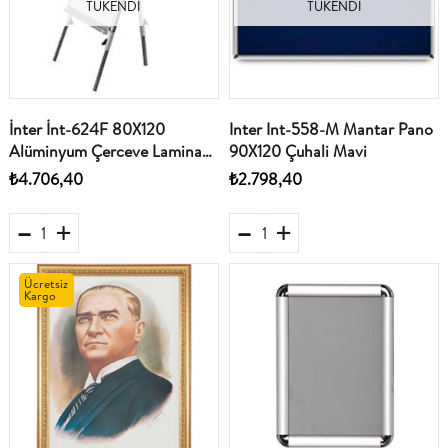
TÜKENDI
TÜKENDI
İnter İnt-624F 80X120
Inter Int-558-M Mantar Pano
Alüminyum Çerceve Laminant
90X120 Çuhali Mavi
Yüzeyli Teleskopik Ayak Flip
₺4.706,40
₺2.798,40
Charlı Yazi Tahtasi
Ücretsiz
Kargo