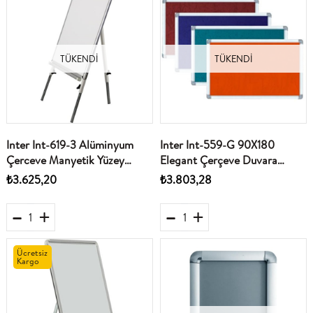
TÜKENDI
TÜKENDI
Inter Int-619-3 Alüminyum
Inter Int-559-G 90X180
Çerceve Manyetik Yüzey
Elegant Çerçeve Duvara
Teleskopik Ayakli Beyaz Yazi
Monte Gri Çuhali Pano
₺3.625,20
₺3.803,28
Tahtasi 60X90
Ücretsiz
Kargo