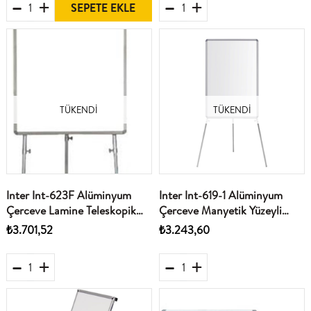
SEPETE EKLE
TÜKENDI
TÜKENDI
Inter Int-623F Alüminyum
Inter Int-619-1 Alüminyum
Çerceve Lamine Teleskopik
Çerceve Manyetik Yüzeyli
Ayakli Flip Cartli Beyaz Yazi
Teleskopik Ayakli Beyaz Yazi
₺3.701,52
₺3.243,60
Tahtasi 70X100
Tahtasi 50X70