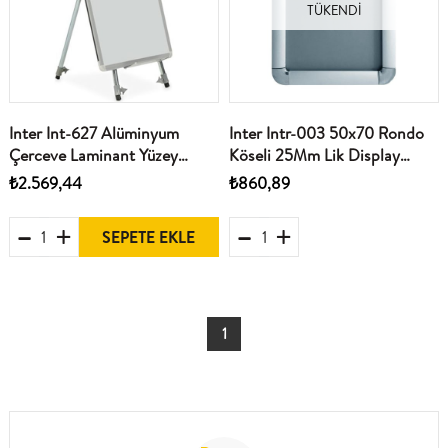
TÜKENDI
Inter Int-627 Alüminyum
Inter Intr-003 50x70 Rondo
Çerceve Laminant Yüzey
Köseli 25Mm Lik Display
Teleskopik Ayakli Beyaz Yazi
Çerçeve
₺2.569,44
₺860,89
Tahtasi 50x70
SEPETE EKLE
1