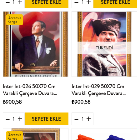
SEPETE EKLE
SEPETE EKLE
Ücretsiz
Kargo
TÜKENDI
Inter Int-026 50X70 Cm
Inter Int-029 50X70 Cm
Varakli Çerçeve Duvara
Varakli Çerçeve Duvara
Monte Atatürk Portresi
Monte Atatürk Portresi
₺900,58
₺900,58
SEPETE EKLE
Ücretsiz
Kargo