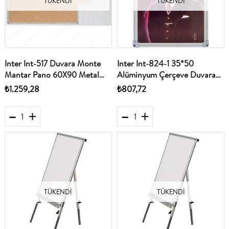
TÜKENDI
TÜKENDI
Inter Int-517 Duvara Monte
Inter Int-824-1 35*50
Mantar Pano 60X90 Metal
Alüminyum Çerçeve Duvara
Çerçeveli
Monte Atatürk Portresi
₺1.259,28
₺807,72
TÜKENDI
TÜKENDI