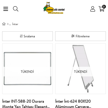
0
İnter
Sıralama
Filtreleme
TÜKENDI
TÜKENDI
İnter INT-588-20 Duvara
İnter İnt-624 80X120
Monte Yazı Tahtası Elegant
Alüminyum Çerceve