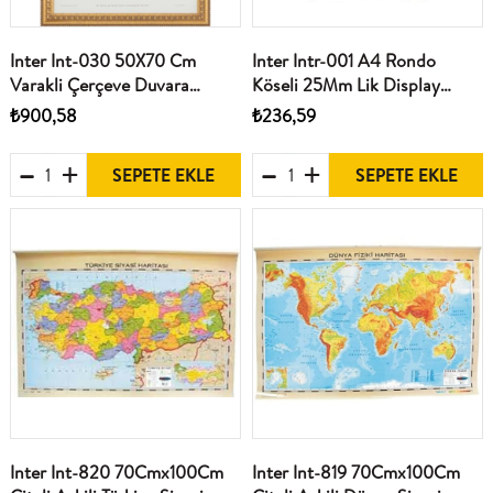
Inter Int-030 50X70 Cm
Inter Intr-001 A4 Rondo
Varakli Çerçeve Duvara
Köseli 25Mm Lik Display
Monte Atatürk Portresi
Çerçeve
₺900,58
₺236,59
SEPETE EKLE
SEPETE EKLE
Inter Int-820 70Cmx100Cm
Inter Int-819 70Cmx100Cm