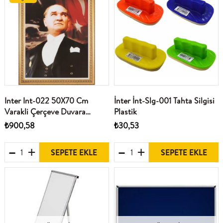
Inter Int-022 50X70 Cm
İnter İnt-Slg-001 Tahta Silgisi
Varakli Çerçeve Duvara
Plastik
Monte Atatürk Portresi
₺900,58
₺30,53
SEPETE EKLE
SEPETE EKLE