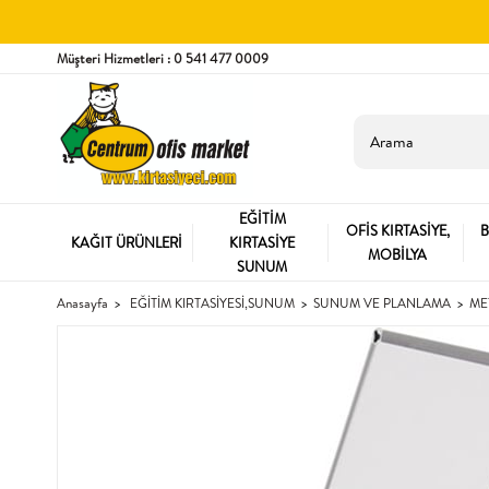
Müşteri Hizmetleri : 0 541 477 0009
EĞİTİM
OFİS KIRTASİYE,
B
KAĞIT ÜRÜNLERİ
KIRTASİYE
MOBİLYA
SUNUM
Anasayfa
EĞİTİM KIRTASİYESİ,SUNUM
SUNUM VE PLANLAMA
ME