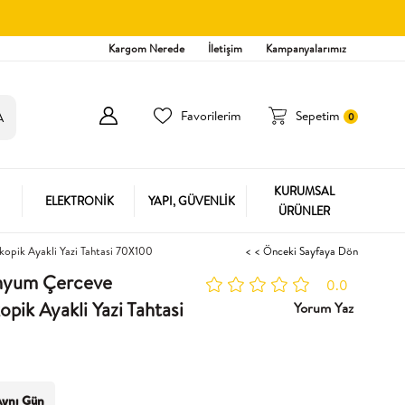
Kargom Nerede
İletişim
Kampanyalarımız
Favorilerim
Sepetim
0
KURUMSAL
ELEKTRONİK
YAPI, GÜVENLİK
ÜRÜNLER
kopik Ayakli Yazi Tahtasi 70X100
< < Önceki Sayfaya Dön
inyum Çerceve
0.0
pik Ayakli Yazi Tahtasi
Yorum Yaz
ynı Gün