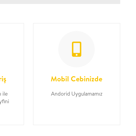
riş
Mobil Cebinizde
 ile
Andorid Uygulamamız
yfini