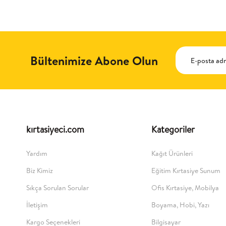
Bültenimize Abone Olun
kırtasiyeci.com
Kategoriler
Yardım
Kağıt Ürünleri
Biz Kimiz
Eğitim Kırtasiye Sunum
Sıkça Sorulan Sorular
Ofis Kırtasiye, Mobilya
İletişim
Boyama, Hobi, Yazı
Kargo Seçenekleri
Bilgisayar