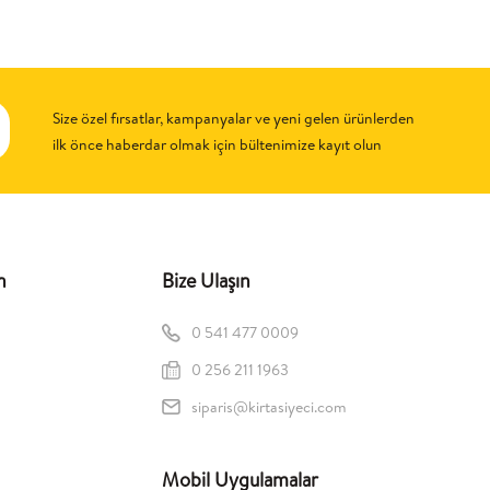
Size özel fırsatlar, kampanyalar ve yeni gelen ürünlerden
ilk önce haberdar olmak için bültenimize kayıt olun
n
Bize Ulaşın
0 541 477 0009
0 256 211 1963
siparis@kirtasiyeci.com
Mobil Uygulamalar