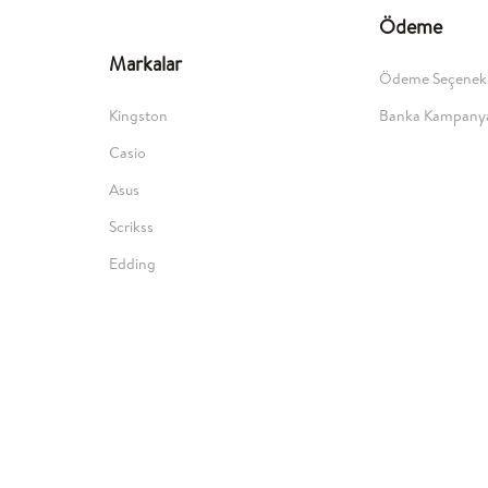
Ödeme
Markalar
Ödeme Seçenekl
Kingston
Banka Kampanya
Casio
Asus
Scrikss
Edding