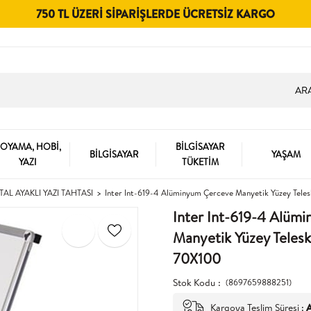
750 TL ÜZERI SIPARIŞLERDE ÜCRETSIZ KARGO
OYAMA, HOBİ,
BİLGİSAYAR
BİLGİSAYAR
YAŞAM
YAZI
TÜKETİM
TAL AYAKLI YAZI TAHTASI
Inter Int-619-4 Alüminyum Çerceve Manyetik Yüzey Teles
Inter Int-619-4 Alüm
Manyetik Yüzey Telesko
70X100
Stok Kodu
(8697659888251)
Kargoya Teslim Süresi
:
A