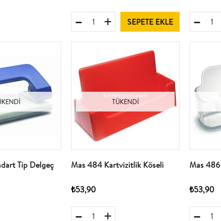
SEPETE EKLE
ÜKENDI
TÜKENDI
dart Tip Delgeç
Mas 484 Kartvizitlik Köseli
Mas 486 
₺53,90
₺53,90