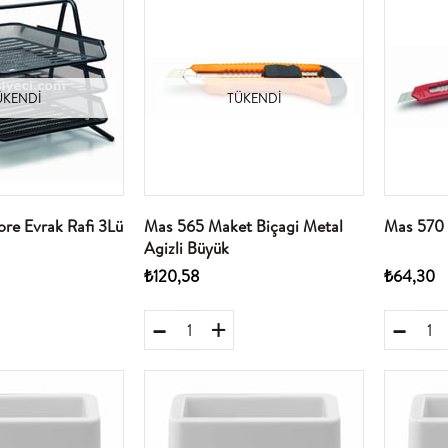
ÜKENDI
TÜKENDI
re Evrak Rafi 3Lü
Mas 565 Maket Biçagi Metal
Mas 570 
Agizli Büyük
₺120,58
₺64,30