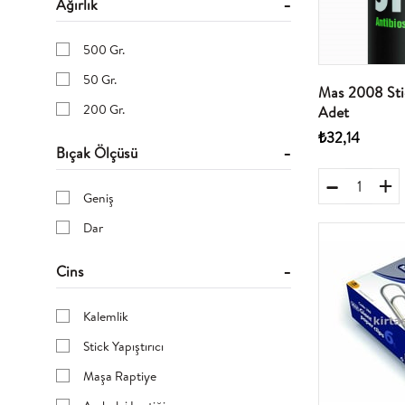
Ağırlık
TUKENMEZ KALEMLER
Cetvel
500 Gr.
ETIKET MAKINASI,YAZI MAKINASI
50 Gr.
Mas 2008 Stic
EĞİTİM KIRTASİYESİ,SUNUM
200 Gr.
Adet
KALEMLER
₺32,14
Bıçak Ölçüsü
MASA ÜSTÜ GEREÇLER
TAHTA KALEMLERİ
Geniş
HARİTA ÇİVİSİ, RAPTİYE
Dar
OFIS AKSESUARLARI
Cins
OFİS KIRTASİYE,MOBİLYA
SILGILER,YAZI TAHTA SILGISI
Kalemlik
MASA USTU AKSESUAR
Stick Yapıştırıcı
HESAP MAKINASI
Maşa Raptiye
ZIMBA TELİ