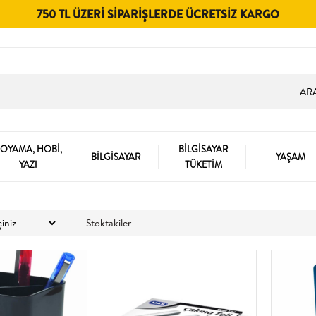
750 TL ÜZERI SIPARIŞLERDE ÜCRETSIZ KARGO
OYAMA, HOBİ,
BİLGİSAYAR
BİLGİSAYAR
YAŞAM
YAZI
TÜKETİM
Stoktakiler