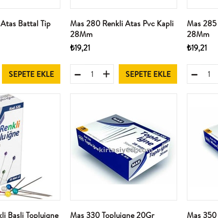
Atas Battal Tip
Mas 280 Renkli Atas Pvc Kapli
Mas 285 
28Mm
28Mm
₺19,21
₺19,21
SEPETE EKLE
SEPETE EKLE
i Basli Topluigne
Mas 330 Topluigne 20Gr
Mas 350