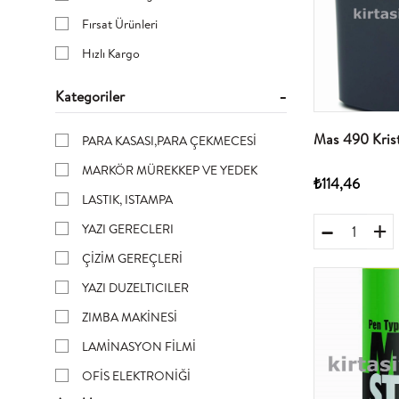
Fırsat Ürünleri
Hızlı Kargo
Kategoriler
Mas 490 Krist
PARA KASASI,PARA ÇEKMECESİ
MARKÖR MÜREKKEP VE YEDEK
₺114,46
LASTIK, ISTAMPA
YAZI GERECLERI
ÇİZİM GEREÇLERİ
YAZI DUZELTICILER
ZIMBA MAKİNESİ
LAMİNASYON FİLMİ
OFİS ELEKTRONİĞİ