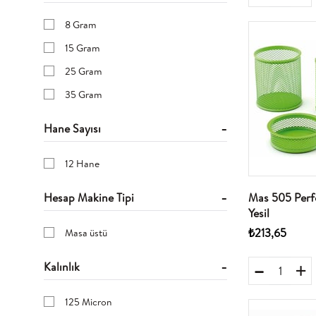
45MMX25M
8 Gram
12MMX10M
15 Gram
41MM
25 Gram
25MM
35 Gram
40MM
Hane Sayısı
19MMX25M
12MMX66MT
12 Hane
8.5x11.5Cm
Hesap Makine Tipi
Mas 505 Perf
12MMX25M
Yesil
19MMX33MT
₺213,65
Masa üstü
7.8x10.2Cm
Kalınlık
A3
45MMx40MT
125 Micron