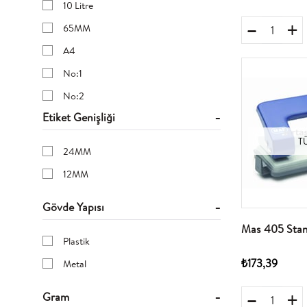
10 Litre
Görünmez Bant
65MM
A4
No:1
No:2
Etiket Genişliği
No:7
19MM
T
24MM
31MM
12MM
51MM
Gövde Yapısı
30MM
Mas 405 Stan
8X9 cm
Plastik
A5
₺173,39
Metal
45MMx100MT
Gram
38MMX25MM