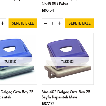
No:15 15Li Paket
₺110,54
SEPETE EKLE
SEPETE EKLE
TÜKENDI
TÜKENDI
Delgeç Orta Boy 25
Mas 402 Delgeç Orta Boy 25
asiteli
Sayfa Kapasiteli Mavi
₺377,72