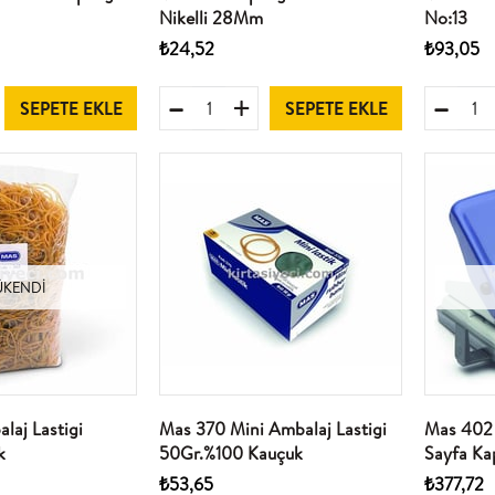
Nikelli 28Mm
No:13
₺24,52
₺93,05
SEPETE EKLE
SEPETE EKLE
ÜKENDI
laj Lastigi
Mas 370 Mini Ambalaj Lastigi
Mas 402 
k
50Gr.%100 Kauçuk
Sayfa Kap
₺53,65
₺377,72