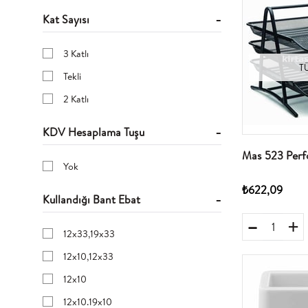
15MMX25M
Kat Sayısı
25MMX25MM
12MMX33MT
3 Katlı
T
10X13 cm
Tekli
2 Katlı
KDV Hesaplama Tuşu
Mas 523 Perfo
Yok
₺622,09
Kullandığı Bant Ebat
12x33,19x33
12x10,12x33
12x10
12x10.19x10