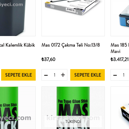
al Kalemlik Kübik
Mas 0172 Çakma Teli No:13/8
Mas 185 
Mavi
₺37,60
₺3.417,21
SEPETE EKLE
SEPETE EKLE
TÜKENDI