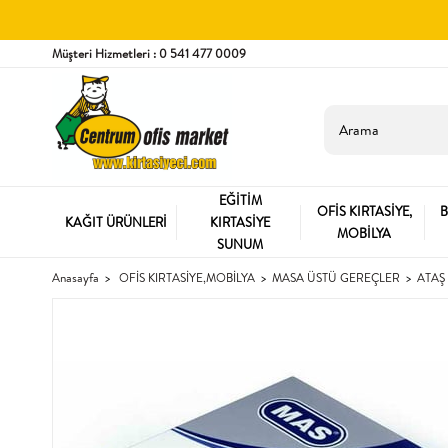
Müşteri Hizmetleri : 0 541 477 0009
EĞİTİM
OFİS KIRTASİYE,
B
KAĞIT ÜRÜNLERİ
KIRTASİYE
MOBİLYA
SUNUM
Anasayfa
OFİS KIRTASİYE,MOBİLYA
MASA ÜSTÜ GEREÇLER
ATAŞ