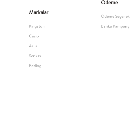
Ödeme
Markalar
Ödeme Seçenekl
Kingston
Banka Kampanya
Casio
Asus
Scrikss
Edding