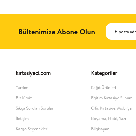
Bültenimize Abone Olun
kırtasiyeci.com
Kategoriler
Yardım
Kağıt Ürünleri
Biz Kimiz
Eğitim Kırtasiye Sunum
Sıkça Sorulan Sorular
Ofis Kırtasiye, Mobilya
İletişim
Boyama, Hobi, Yazı
Kargo Seçenekleri
Bilgisayar