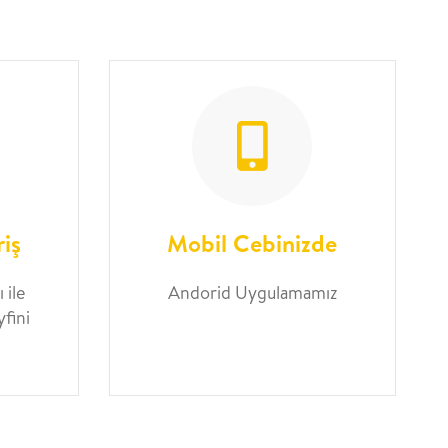
riş
Mobil Cebinizde
 ile
Andorid Uygulamamız
yfini