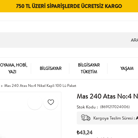
750 TL ÜZERI SIPARIŞLERDE ÜCRETSIZ KARGO
OYAMA, HOBİ,
BİLGİSAYAR
BİLGİSAYAR
YAŞAM
YAZI
TÜKETİM
Mas 240 Atas No:4 Nikel Kapli 100 Lü Paket
Mas 240 Atas No:4 Ni
Stok Kodu
(8691217024006)
Kargoya Teslim Süresi
:
A
₺43,24