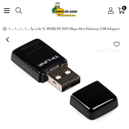
0
Tp-Link TL-WN823N 300 Mbps Mini Kablosuz USB Adaptör